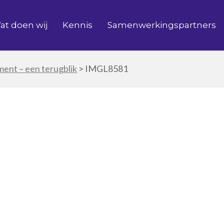
at doen wij
Kennis
Samenwerkingspartners
ent – een terugblik
>
IMGL8581