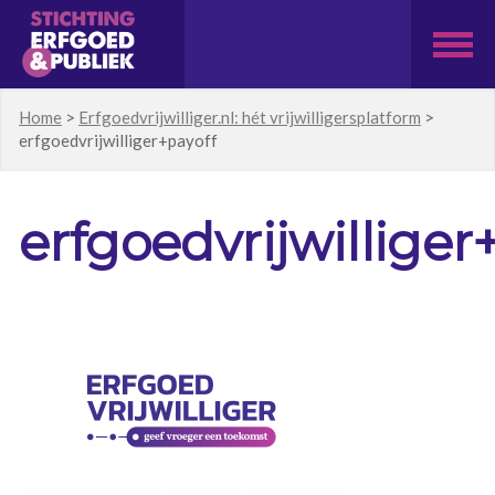
Home
>
Erfgoedvrijwilliger.nl: hét vrijwilligersplatform
>
erfgoedvrijwilliger+payoff
erfgoedvrijwilliger