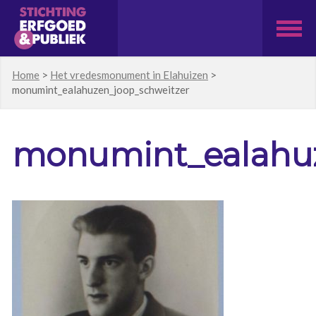
Home
>
Het vredesmonument in Elahuizen
>
monumint_ealahuzen_joop_schweitzer
monumint_ealahuz