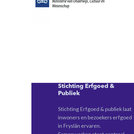
Stichting Erfgoed &
Publiek
Stichting Erfgoed & publiek laat
inwoners en bezoekers erfgoed
in Fryslân ervaren.