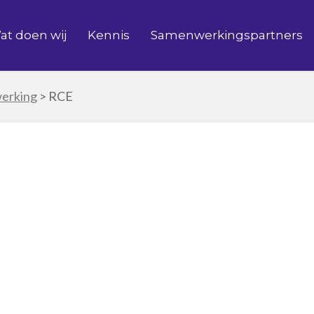
at doen wij
Kennis
Samenwerkingspartners
werking
>
RCE