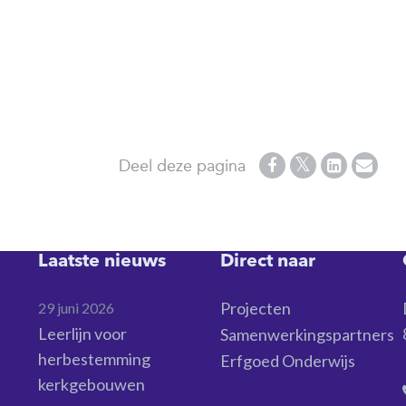
Deel deze pagina
Laatste nieuws
Direct naar
Projecten
29 juni 2026
Leerlijn voor
Samenwerkingspartners
herbestemming
Erfgoed Onderwijs
kerkgebouwen