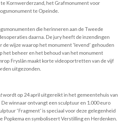
n te Kornwerderzand, het Grafmonument voor
rlogsmonument te Opeinde.
rlogsmonumenten die herinneren aan de Tweede
desoperaties daarna. De jury heeft de inzendingen
er de wijze waarop het monument ‘levend’ gehouden
op het beheer en het behoud van het monument
rop Fryslân maakt korte videoportretten van de vijf
orden uitgezonden.
t
wordt op 24 april uitgereikt in het gemeentehuis van
De winnaar ontvangt een sculptuur en 1.000 euro
culptuur ‘Fragment’ is speciaal voor deze gelegenheid
e Popkema en symboliseert Verstilling en Herdenken.