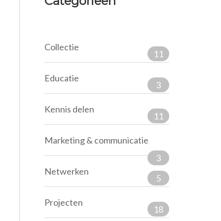
Categorieën
Collectie
11
Educatie
3
Kennis delen
11
Marketing & communicatie
3
Netwerken
5
Projecten
18