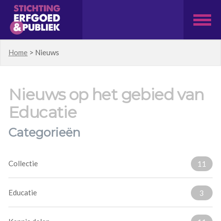
Home
>
Nieuws
Nieuws op het gebied van
Educatie
Categorieën
Collectie
11
Educatie
3