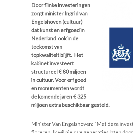
Door flinke investeringen
zorgt minister Ingrid van
Engelshoven (cultuur)
dat kunst en erfgoed in
Nederland ook in de
toekomst van
topkwaliteit blijft. Het
kabinet investeert
structureel € 80 miljoen
in cultuur. Voor erfgoed
en monumenten wordt
de komende jaren € 325
miljoen extra beschikbaar gesteld.
Minister Van Engelshoven: “Met deze investe
floreren. Ik wil nieuwe generaties laten door