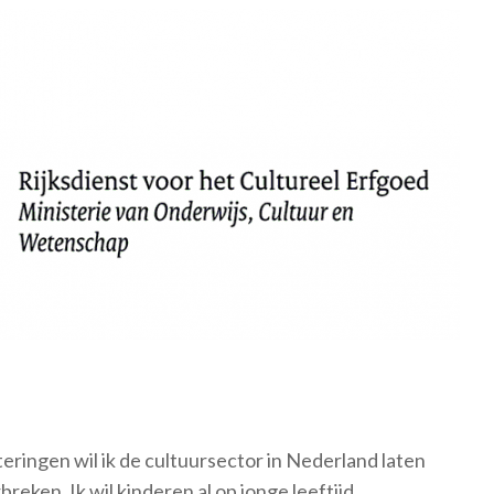
ringen wil ik de cultuursector in Nederland laten
breken. Ik wil kinderen al op jonge leeftijd