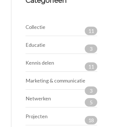
Categorieën
Collectie
11
Educatie
3
Kennis delen
11
Marketing & communicatie
3
Netwerken
5
Projecten
18