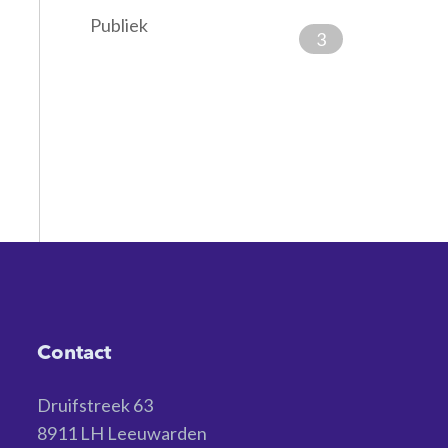
Publiek
3
Contact
Druifstreek 63
8911 LH Leeuwarden