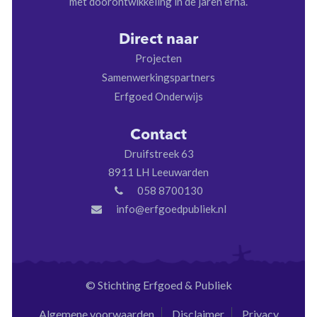
met doorontwikkeling in de jaren erna.
Direct naar
Projecten
Samenwerkingspartners
Erfgoed Onderwijs
Contact
Druifstreek 63
8911 LH Leeuwarden
058 8700130
info@erfgoedpubliek.nl
© Stichting Erfgoed & Publiek
Algemene voorwaarden
Disclaimer
Privacy