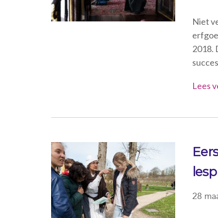
Niet v
erfgoe
2018. D
succes
Lees v
Eers
les
28 maa