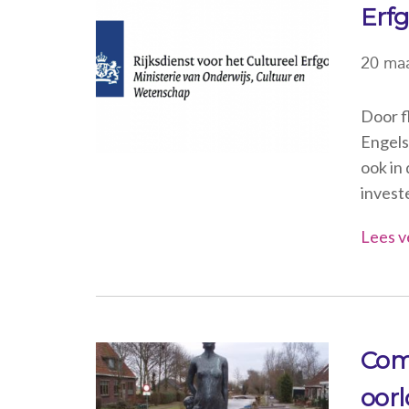
Erf
20 maa
Door f
Engels
ook in 
investe
Lees v
Com
oor