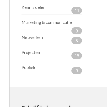
Kennis delen
11
Marketing & communicatie
3
Netwerken
5
Projecten
18
Publiek
3