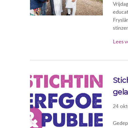
Vrijda
educat
Fryslâ
stinzen
Lees v
Stic
gel
24 ok
Gedepu