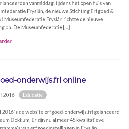
 lanceerden vanmiddag, tijdens het open huis van
federatie Fryslân, de nieuwe Stichting Erfgoed &
k! Museumfederatie Fryslân richtte de nieuwe
ing op. De Museumfederatie […]
erder
oed-onderwijs.frl online
Educatie
il 2016
il 2016 is de website erfgoed-onderwijs.frl gelanceerd
eum Dokkum. Er zijn nu al meer 45 kwalitatieve
gramma’s van erfgoedinstellingen in Fryslân