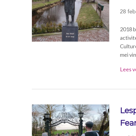
28 feb
2018 b
activi
Cultur
mei vin
Lees v
Les
Fea