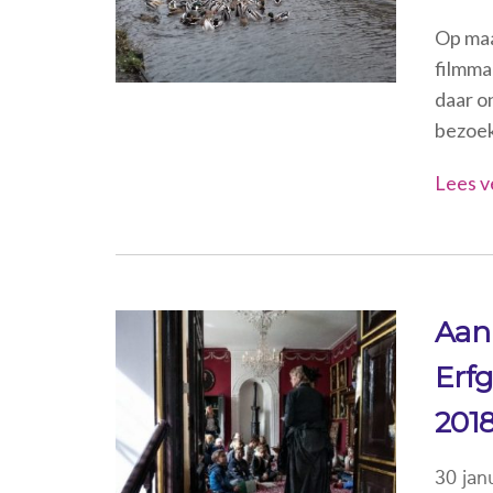
Op maa
filmma
daar o
bezoek
Lees v
Aan
Erfg
201
30 jan