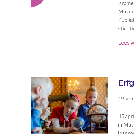
Kramer
Museum
Publie
sticht
Lees v
Erfg
19 apr
15 apr
in Mus
lespro